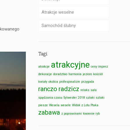
Atrakcje weselne
Samochód ślubny
fikowanego
Tagi
atrakcyjne
atrakcje
ceny imprez
dekoracje
doradztwo
harmonia
jezioro
kościół
kwiaty
okolica
profesjonalizm
przygoda
ranczo radzicz
relaks
sala
spędzania czasu
Sylwester 2018
szlaki
szlaki
piesze
Wesela
wesele
Widok z Lotu Ptaka
zabawa
z poprawinami
łowienie ryb