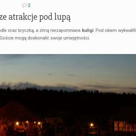
2
e atrakcje pod lupą
iodle oraz bryczką, a zimą niezapomniane
kuligi
. Pod okiem wykwali
Goście mogą doskonalić swoje umiejętności.