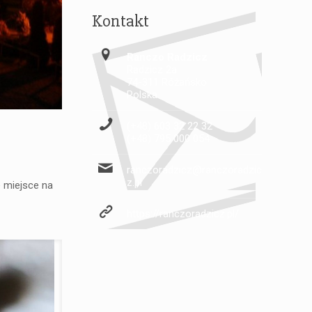
Kontakt
Ranczo Radzicz
Radzicz 2a
74-311 Różańsko
Polska
(+48) 603 32 22 32
(+48) 795 000 054
ranczoradzicz@ranczoradzic
z.pl
 miejsce na
https://ranczoradzicz.pl/