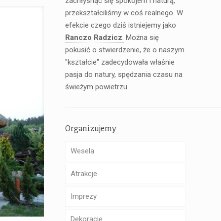
zachłysnąć się spokojem i naturą,
przekształciliśmy w coś realnego. W
efekcie czego dziś istniejemy jako
Ranczo Radzicz
.
Można się
pokusić o stwierdzenie, że o naszym
"kształcie" zadecydowała właśnie
pasja do natury, spędzania czasu na
świeżym powietrzu.
Organizujemy
Wesela
Atrakcje
Imprezy
Dekoracje