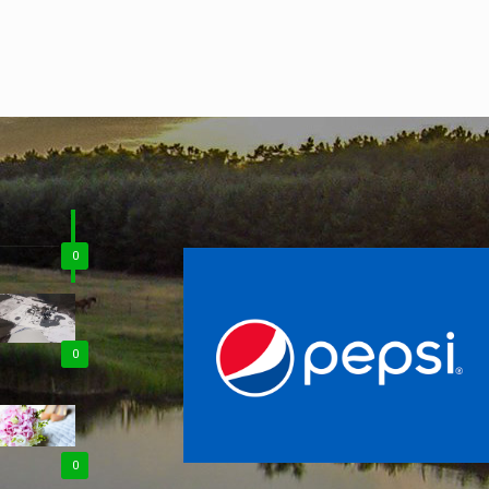
0
0
0