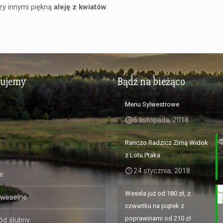
zy innymi piękną
aleję z kwiatów
.
zujemy
Bądź na bieżąco
Menu Sylwestrowe
6 listopada, 2018
Ranczo Radzicz Zimą Widok
z Lotu Ptaka
24 stycznia, 2018
e
Wesela już od 180 zł, z
 weselne
czwartku na piątek z
poprawinami od 210 zł
d ślubny