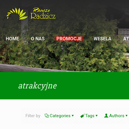
HOME
O NAS
PROMOCJE
WESELA
A
atrakcyjne
Filter by
Categories
Tags
Authors