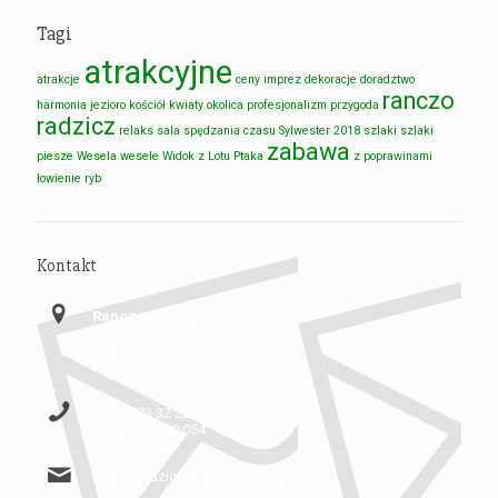
Tagi
atrakcyjne
atrakcje
ceny imprez
dekoracje
doradztwo
ranczo
harmonia
jezioro
kościół
kwiaty
okolica
profesjonalizm
przygoda
radzicz
relaks
sala
spędzania czasu
Sylwester 2018
szlaki
szlaki
zabawa
piesze
Wesela
wesele
Widok z Lotu Ptaka
z poprawinami
łowienie ryb
Kontakt
Ranczo Radzicz
Radzicz 2a
74-311 Różańsko
Polska
(+48) 603 32 22 32
(+48) 795 000 054
ranczoradzicz@ranczoradzicz.pl