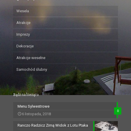
Wesela
Atrakcje
Imprezy
Dekoracje
Atrakcje weselne
Samochód ślubny
Bądź na bieżąco
Menu Sylwestrowe
0
6 listopada, 2018
Ranczo Radzicz Zimą Widok z Lotu Ptaka