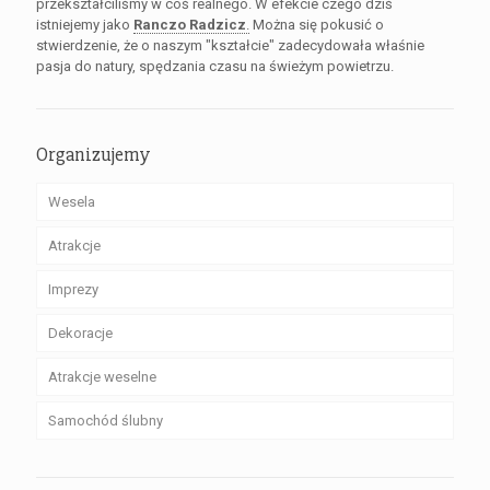
przekształciliśmy w coś realnego. W efekcie czego dziś
istniejemy jako
Ranczo Radzicz
.
Można się pokusić o
stwierdzenie, że o naszym "kształcie" zadecydowała właśnie
pasja do natury, spędzania czasu na świeżym powietrzu.
Organizujemy
Wesela
Atrakcje
Imprezy
Dekoracje
Atrakcje weselne
Samochód ślubny