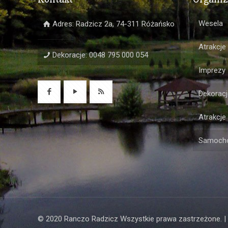
Wesela
Adres: Radzicz 2a, 74-311 Różańsko
Atrakcje
Dekoracje: 0048 795 000 054
Imprezy
Dekoracj
Atrakcje
Samochó
© 2020 Ranczo Radzicz Wszystkie prawa zastrzeżone. | 