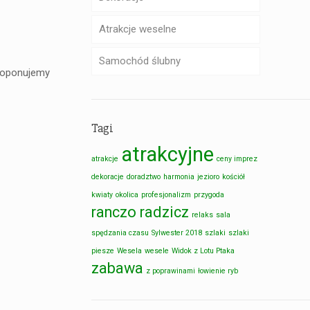
Atrakcje weselne
Samochód ślubny
Proponujemy
Tagi
atrakcyjne
atrakcje
ceny imprez
dekoracje
doradztwo
harmonia
jezioro
kościół
kwiaty
okolica
profesjonalizm
przygoda
ranczo radzicz
relaks
sala
spędzania czasu
Sylwester 2018
szlaki
szlaki
piesze
Wesela
wesele
Widok z Lotu Ptaka
zabawa
z poprawinami
łowienie ryb