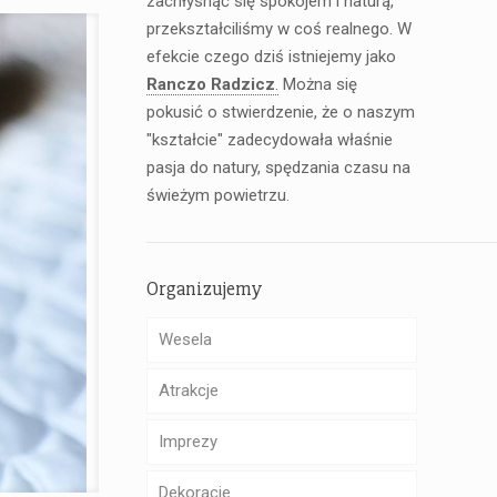
zachłysnąć się spokojem i naturą,
przekształciliśmy w coś realnego. W
efekcie czego dziś istniejemy jako
Ranczo Radzicz
.
Można się
pokusić o stwierdzenie, że o naszym
"kształcie" zadecydowała właśnie
pasja do natury, spędzania czasu na
świeżym powietrzu.
Organizujemy
Wesela
Atrakcje
Imprezy
Dekoracje