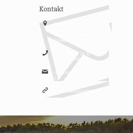
Kontakt
Ranczo Radzicz
Radzicz 2a
74-311 Różańsko
Polska
(+48) 603 32 22 32
(+48) 795 000 054
ranczoradzicz@ranczoradzic
z.pl
https://ranczoradzicz.pl/