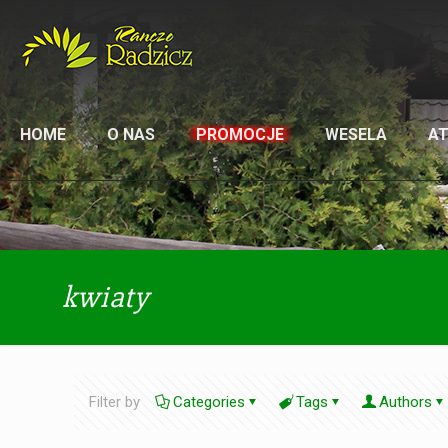
HOME
O NAS
PROMOCJE
WESELA
A
kwiaty
Filter by
Categories
Tags
Authors