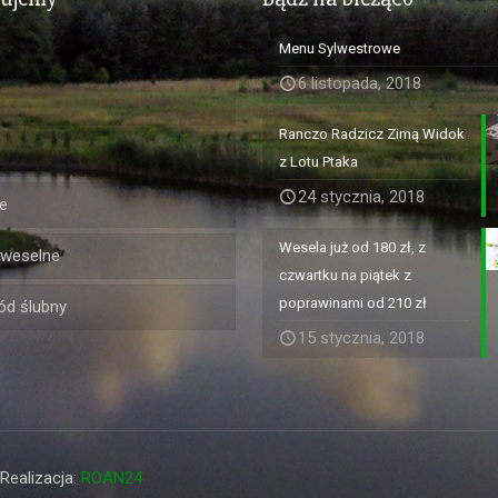
Menu Sylwestrowe
6 listopada, 2018
Ranczo Radzicz Zimą Widok
z Lotu Ptaka
24 stycznia, 2018
e
Wesela już od 180 zł, z
 weselne
czwartku na piątek z
poprawinami od 210 zł
d ślubny
15 stycznia, 2018
Realizacja:
ROAN24