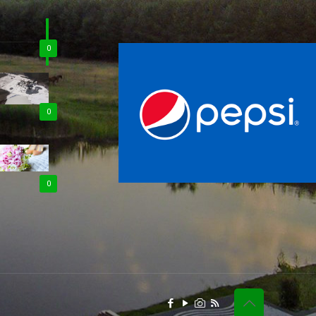
0
0
0