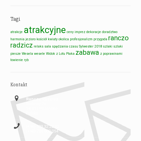
Tagi
atrakcyjne
atrakcje
ceny imprez
dekoracje
doradztwo
ranczo
harmonia
jezioro
kościół
kwiaty
okolica
profesjonalizm
przygoda
radzicz
relaks
sala
spędzania czasu
Sylwester 2018
szlaki
szlaki
zabawa
piesze
Wesela
wesele
Widok z Lotu Ptaka
z poprawinami
łowienie ryb
Kontakt
Ranczo Radzicz
Radzicz 2a
74-311 Różańsko
Polska
(+48) 603 32 22 32
(+48) 795 000 054