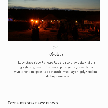
0
Okolica
Lasy otaczające
Ranczo Radzicz
to prawdziwy raj dla
grzybiarzy, amatorów ciszy i pieszych wędrówek. To
wymarzone miejsce na
spotkania myśliwych
, gdyż nie brak
tu dzikiej zwierzyny.
Poznaj nas oraz nasze ranczo