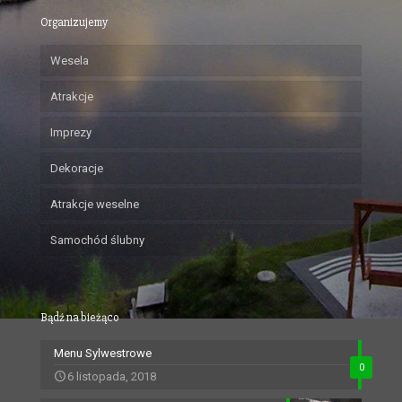
Organizujemy
Wesela
Atrakcje
Imprezy
Dekoracje
Atrakcje weselne
Samochód ślubny
Bądź na bieżąco
Menu Sylwestrowe
0
6 listopada, 2018