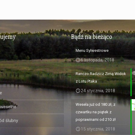
zujemy
Bądź na bieżąco
Menu Sylwestrowe
6 listopada, 2018
Ranczo Radzicz Zimą Widok
z Lotu Ptaka
24 stycznia, 2018
e
Wesela już od 180 zł, z
 weselne
czwartku na piątek z
poprawinami od 210 zł
d ślubny
15 stycznia, 2018