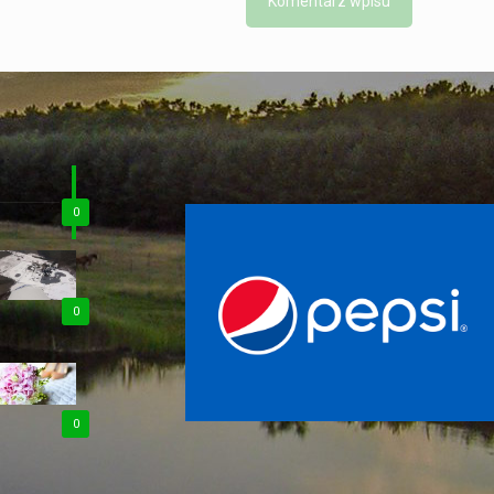
0
0
0