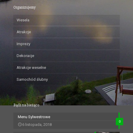
Organizujemy
Wesela
Atrakcje
Imprezy
Dekoracje
Atrakcje weselne
Samochód ślubny
Bądź na bieżąco
Menu Sylwestrowe
0
6 listopada, 2018