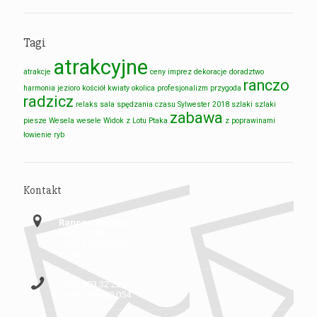
Tagi
atrakcyjne
atrakcje
ceny imprez
dekoracje
doradztwo
ranczo
harmonia
jezioro
kościół
kwiaty
okolica
profesjonalizm
przygoda
radzicz
relaks
sala
spędzania czasu
Sylwester 2018
szlaki
szlaki
zabawa
piesze
Wesela
wesele
Widok z Lotu Ptaka
z poprawinami
łowienie ryb
Kontakt
Ranczo Radzicz
Radzicz 2a
74-311 Różańsko
Polska
(+48) 603 32 22 32
(+48) 795 000 054