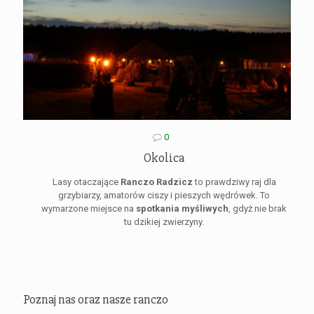
0
Okolica
Lasy otaczające
Ranczo Radzicz
to prawdziwy raj dla
grzybiarzy, amatorów ciszy i pieszych wędrówek. To
wymarzone miejsce na
spotkania myśliwych
, gdyż nie brak
tu dzikiej zwierzyny.
Poznaj nas oraz nasze ranczo