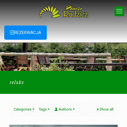
REZERWACJA
relaks
Categories
Tags
Authors
Show all