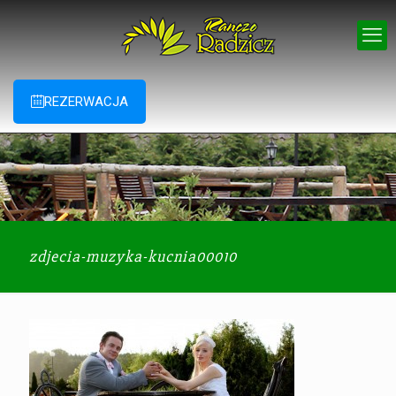
REZERWACJA
zdjecia-muzyka-kucnia00010