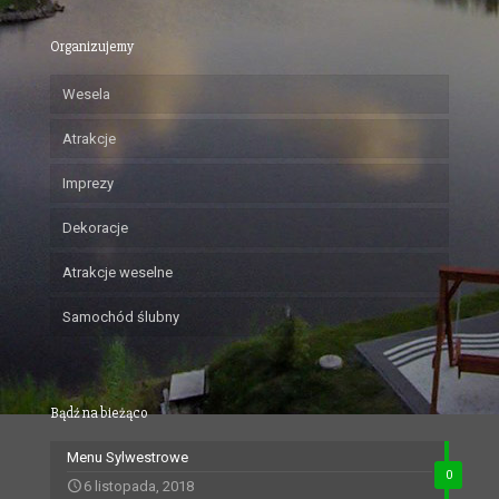
Organizujemy
Wesela
Atrakcje
Imprezy
Dekoracje
Atrakcje weselne
Samochód ślubny
Bądź na bieżąco
Menu Sylwestrowe
0
6 listopada, 2018