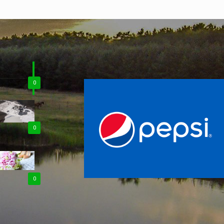
0
0
0