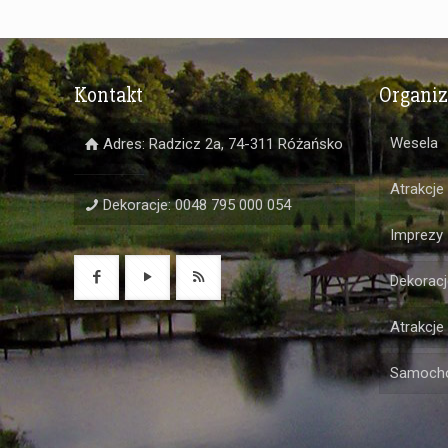
Kontakt
Organi
Wesela
Adres: Radzicz 2a, 74-311 Różańsko
Atrakcje
Dekoracje: 0048 795 000 054
Imprezy
Dekoracj
Atrakcje
Samochó