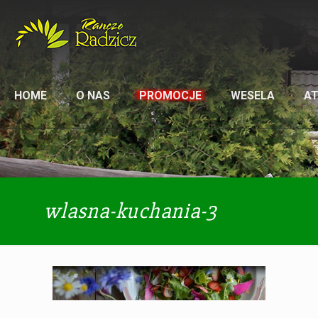
HOME
O NAS
PROMOCJE
WESELA
A
wlasna-kuchania-3