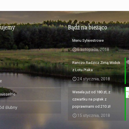
zujemy
Bądź na bieżąco
Menu Sylwestrowe
6 listopada, 2018
Ranczo Radzicz Zimą Widok
z Lotu Ptaka
24 stycznia, 2018
e
Wesela już od 180 zł, z
 weselne
czwartku na piątek z
poprawinami od 210 zł
d ślubny
15 stycznia, 2018