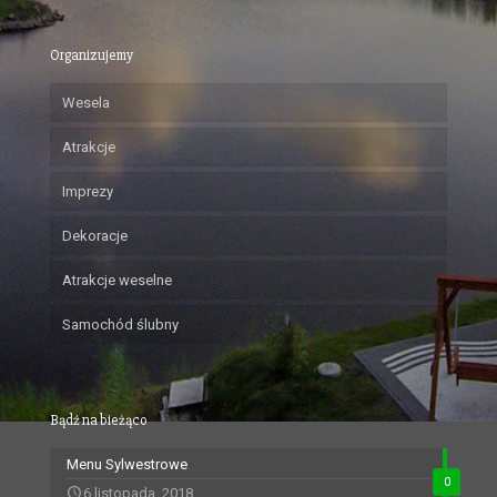
Organizujemy
Wesela
Atrakcje
Imprezy
Dekoracje
Atrakcje weselne
Samochód ślubny
Bądź na bieżąco
Menu Sylwestrowe
0
6 listopada, 2018