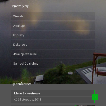
Organizujemy
Wesela
Atrakcje
Imprezy
Dekoracje
Atrakcje weselne
Samochód ślubny
Bądź na bieżąco
Menu Sylwestrowe
0
6 listopada, 2018