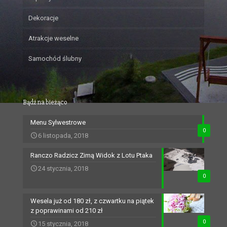
Dekoracje
Atrakcje weselne
Samochód ślubny
Bądź na bieżąco
Menu Sylwestrowe
0
6 listopada, 2018
Ranczo Radzicz Zimą Widok z Lotu Ptaka
24 stycznia, 2018
0
Wesela już od 180 zł, z czwartku na piątek
z poprawinami od 210 zł
0
15 stycznia, 2018