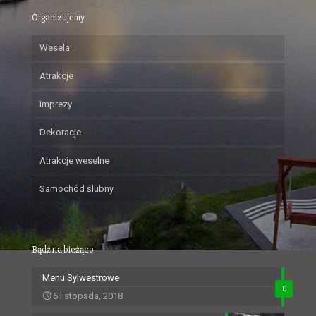
Organizujemy
Wesela
Atrakcje
Imprezy
Dekoracje
Atrakcje weselne
Samochód ślubny
Bądź na bieżąco
Menu Sylwestrowe
0
6 listopada, 2018