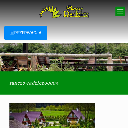
REZERWACJA
ranczo-radzicz00003