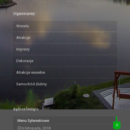
Organizujemy
Wesela
Atrakcje
Imprezy
Dekoracje
Atrakcje weselne
Samochód ślubny
Bądź na bieżąco
Menu Sylwestrowe
0
6 listopada, 2018