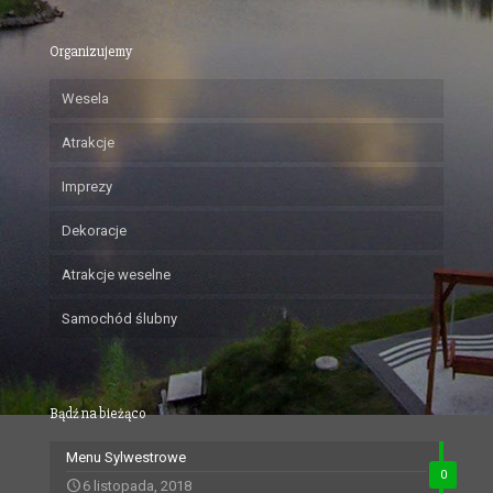
Organizujemy
Wesela
Atrakcje
Imprezy
Dekoracje
Atrakcje weselne
Samochód ślubny
Bądź na bieżąco
Menu Sylwestrowe
0
6 listopada, 2018