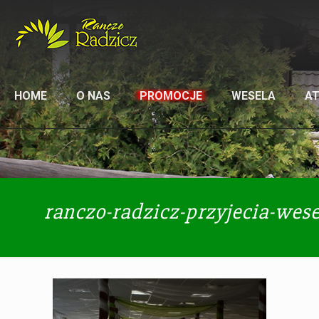
HOME
O NAS
PROMOCJE
WESELA
A
ranczo-radzicz-przyjecia-wese