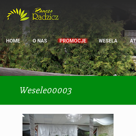
HOME
O NAS
PROMOCJE
WESELA
A
Wesele00003