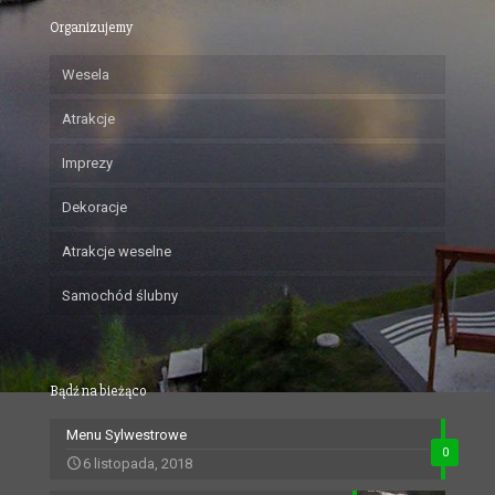
Organizujemy
Wesela
Atrakcje
Imprezy
Dekoracje
Atrakcje weselne
Samochód ślubny
Bądź na bieżąco
Menu Sylwestrowe
0
6 listopada, 2018