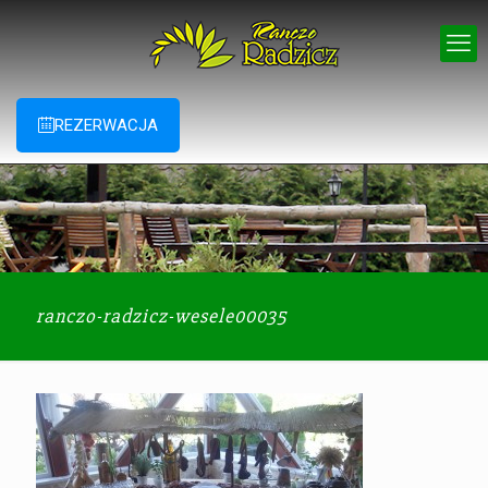
REZERWACJA
ranczo-radzicz-wesele00035