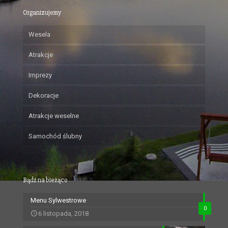
Organizujemy
Wesela
Atrakcje
Imprezy
Dekoracje
Atrakcje weselne
Samochód ślubny
Bądź na bieżąco
Menu Sylwestrowe
0
6 listopada, 2018