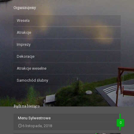
Organizujemy
Wesela
Atrakcje
Imprezy
Dekoracje
Atrakcje weselne
Samochód ślubny
Bądź na bieżąco
Menu Sylwestrowe
0
6 listopada, 2018