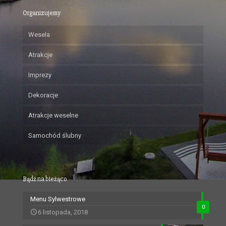
Organizujemy
Wesela
Atrakcje
Imprezy
Dekoracje
Atrakcje weselne
Samochód ślubny
Bądź na bieżąco
Menu Sylwestrowe
0
6 listopada, 2018