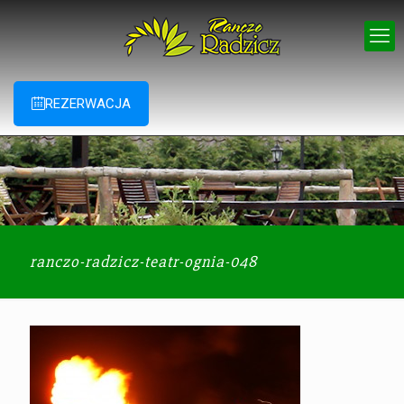
REZERWACJA
ranczo-radzicz-teatr-ognia-048