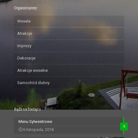
Organizujemy
Wesela
Atrakcje
Imprezy
Dekoracje
Atrakcje weselne
Samochód ślubny
Bądź na bieżąco
Menu Sylwestrowe
0
6 listopada, 2018