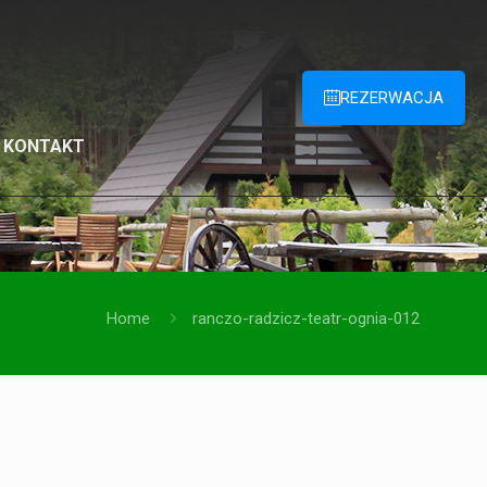
REZERWACJA
KONTAKT
Home
ranczo-radzicz-teatr-ognia-012