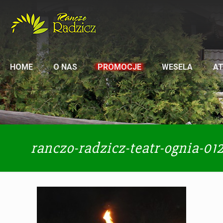
HOME
O NAS
PROMOCJE
WESELA
A
ranczo-radzicz-teatr-ognia-01