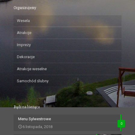
Organizujemy
Wesela
Atrakcje
Imprezy
Dekoracje
Atrakcje weselne
Samochód ślubny
Bądź na bieżąco
Menu Sylwestrowe
0
6 listopada, 2018