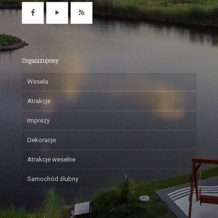
Organizujemy
Wesela
Atrakcje
Imprezy
Dekoracje
Atrakcje weselne
Samochód ślubny