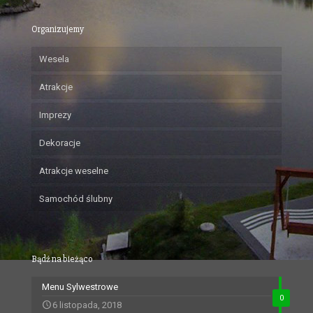
Organizujemy
Wesela
Atrakcje
Imprezy
Dekoracje
Atrakcje weselne
Samochód ślubny
Bądź na bieżąco
Menu Sylwestrowe
0
6 listopada, 2018