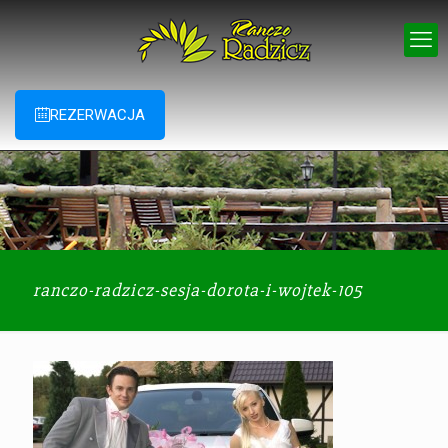
REZERWACJA
ranczo-radzicz-sesja-dorota-i-wojtek-105