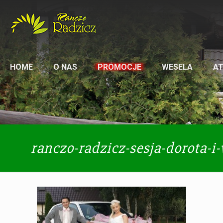
HOME
O NAS
PROMOCJE
WESELA
A
ranczo-radzicz-sesja-dorota-i