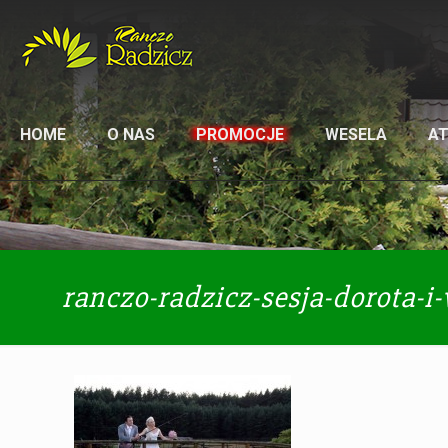
HOME
O NAS
PROMOCJE
WESELA
A
ranczo-radzicz-sesja-dorota-i