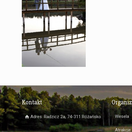
Kontakt
Organi
Wesela
Adres: Radzicz 2a, 74-311 Różańsko
Atrakcje