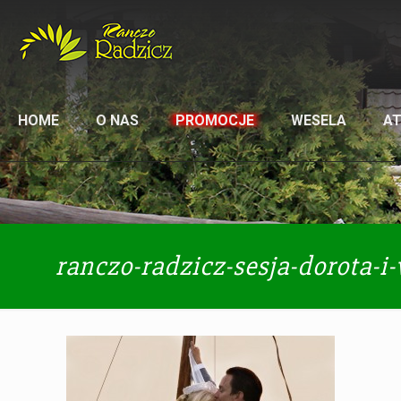
HOME
O NAS
PROMOCJE
WESELA
A
ranczo-radzicz-sesja-dorota-i