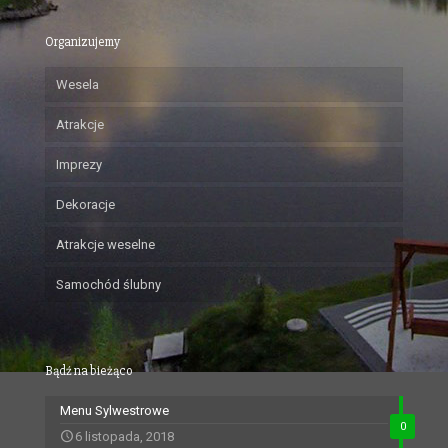
Organizujemy
Wesela
Atrakcje
Imprezy
Dekoracje
Atrakcje weselne
Samochód ślubny
Bądź na bieżąco
Menu Sylwestrowe
0
6 listopada, 2018