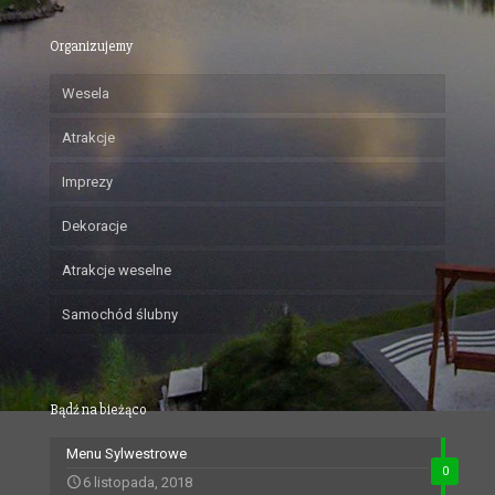
Organizujemy
Wesela
Atrakcje
Imprezy
Dekoracje
Atrakcje weselne
Samochód ślubny
Bądź na bieżąco
Menu Sylwestrowe
0
6 listopada, 2018