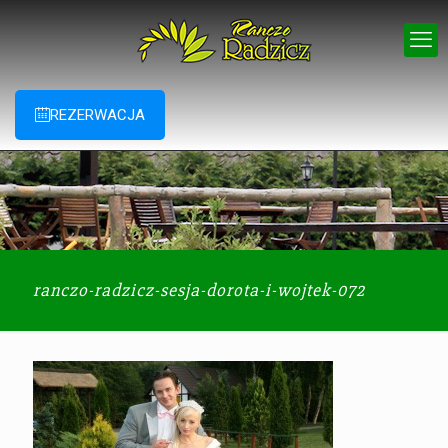
REZERWACJA
ranczo-radzicz-sesja-dorota-i-wojtek-072