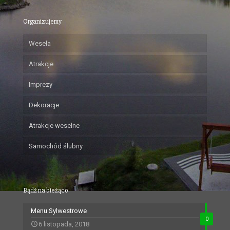
Organizujemy
Wesela
Atrakcje
Imprezy
Dekoracje
Atrakcje weselne
Samochód ślubny
Bądź na bieżąco
Menu Sylwestrowe
0
6 listopada, 2018