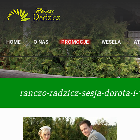
HOME
O NAS
PROMOCJE
WESELA
A
ranczo-radzicz-sesja-dorota-i