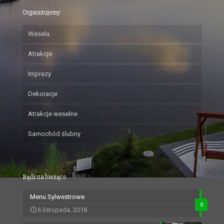
Organizujemy
Wesela
Atrakcje
Imprezy
Dekoracje
Atrakcje weselne
Samochód ślubny
Bądź na bieżąco
Menu Sylwestrowe
0
6 listopada, 2018