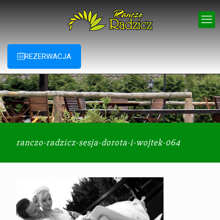
REZERWACJA
ranczo-radzicz-sesja-dorota-i-wojtek-064