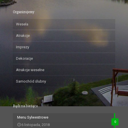
Organizujemy
Wesela
Atrakcje
Imprezy
Dekoracje
Atrakcje weselne
Samochód ślubny
Bądź na bieżąco
Menu Sylwestrowe
0
6 listopada, 2018