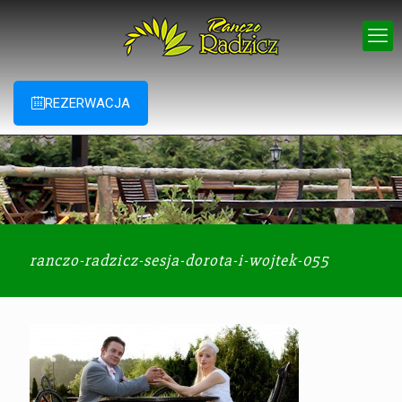
REZERWACJA
ranczo-radzicz-sesja-dorota-i-wojtek-055