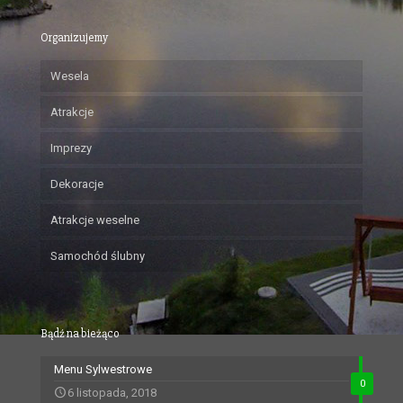
Organizujemy
Wesela
Atrakcje
Imprezy
Dekoracje
Atrakcje weselne
Samochód ślubny
Bądź na bieżąco
Menu Sylwestrowe
0
6 listopada, 2018