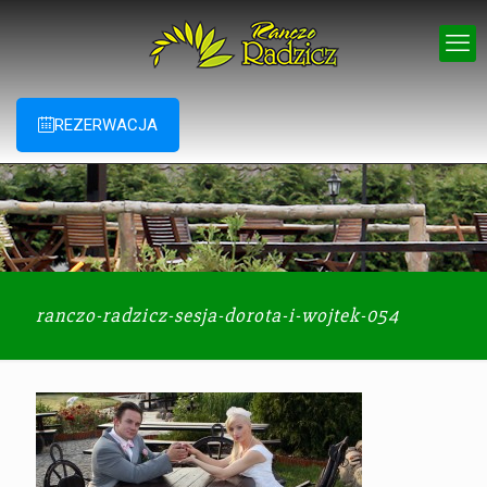
REZERWACJA
ranczo-radzicz-sesja-dorota-i-wojtek-054