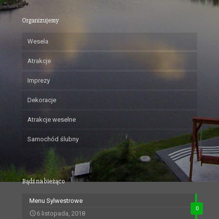
Organizujemy
Wesela
Atrakcje
Imprezy
Dekoracje
Atrakcje weselne
Samochód ślubny
Bądź na bieżąco
Menu Sylwestrowe
0
6 listopada, 2018