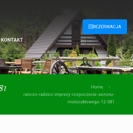
REZERWACJA
KONTAKT
81
Home
ranczo-radzicz-imprezy-rozpoczecie-sezonu-
motocyklowego-12-081