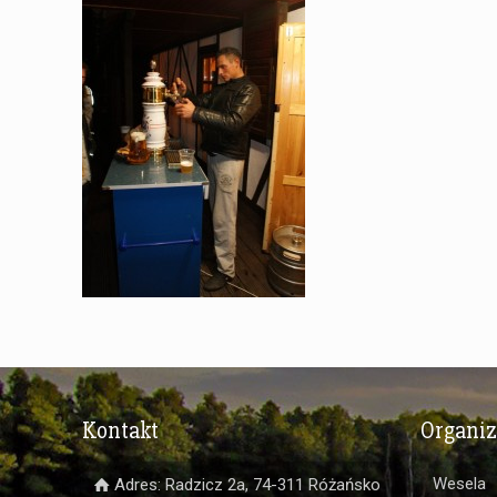
Kontakt
Organi
Wesela
Adres: Radzicz 2a, 74-311 Różańsko