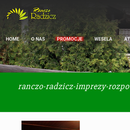
HOME
O NAS
PROMOCJE
WESELA
A
ranczo-radzicz-imprezy-rozpo