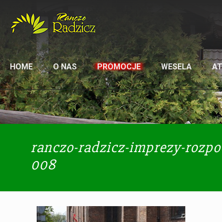
HOME
O NAS
PROMOCJE
WESELA
A
ranczo-radzicz-imprezy-rozpo
008