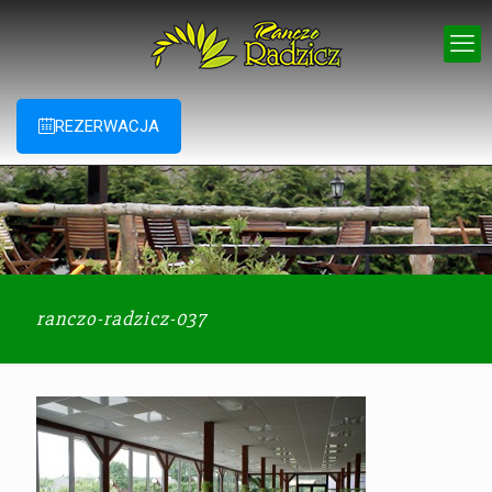
REZERWACJA
ranczo-radzicz-037