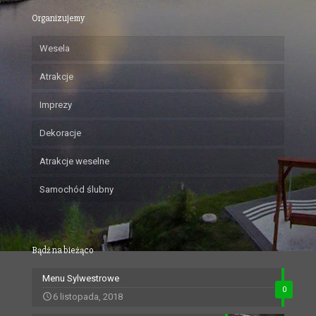
Organizujemy
Wesela
Atrakcje
Imprezy
Dekoracje
Atrakcje weselne
Samochód ślubny
Bądź na bieżąco
Menu Sylwestrowe
0
6 listopada, 2018