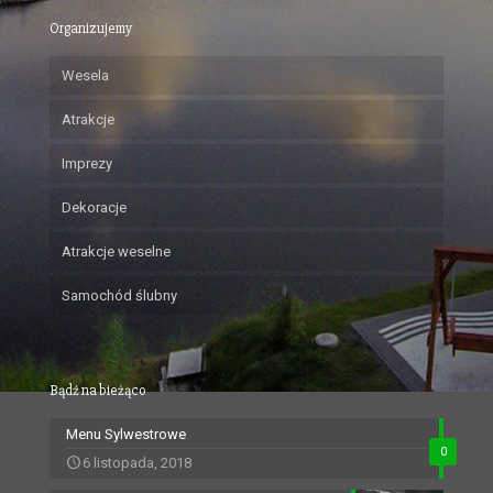
Organizujemy
Wesela
Atrakcje
Imprezy
Dekoracje
Atrakcje weselne
Samochód ślubny
Bądź na bieżąco
Menu Sylwestrowe
0
6 listopada, 2018