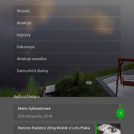
Wesela
Atrakcje
Imprezy
Dekoracje
Atrakcje weselne
Samochód ślubny
Bądź na bieżąco
Menu Sylwestrowe
0
6 listopada, 2018
Ranczo Radzicz Zimą Widok z Lotu Ptaka