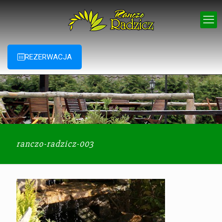
REZERWACJA
ranczo-radzicz-003