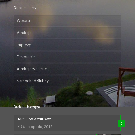
Organizujemy
Wesela
Atrakcje
Imprezy
Dekoracje
Atrakcje weselne
Samochód ślubny
Bądź na bieżąco
Menu Sylwestrowe
0
6 listopada, 2018