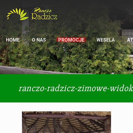
HOME
O NAS
PROMOCJE
WESELA
A
ranczo-radzicz-zimowe-widok