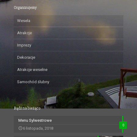
Organizujemy
Wesela
Atrakcje
Imprezy
Dekoracje
Atrakcje weselne
Samochód ślubny
Bądź na bieżąco
Menu Sylwestrowe
0
6 listopada, 2018