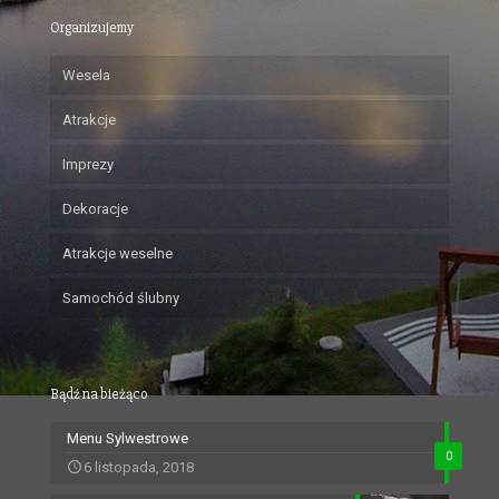
Organizujemy
Wesela
Atrakcje
Imprezy
Dekoracje
Atrakcje weselne
Samochód ślubny
Bądź na bieżąco
Menu Sylwestrowe
0
6 listopada, 2018