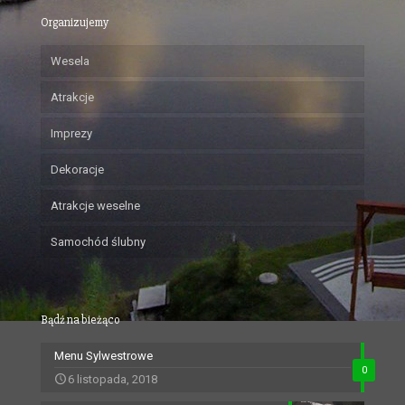
Organizujemy
Wesela
Atrakcje
Imprezy
Dekoracje
Atrakcje weselne
Samochód ślubny
Bądź na bieżąco
Menu Sylwestrowe
0
6 listopada, 2018