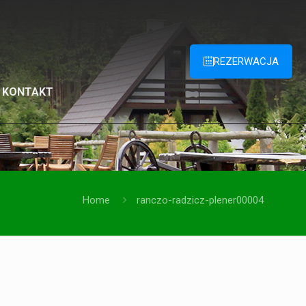
REZERWACJA
KONTAKT
Home
ranczo-radzicz-plener00004