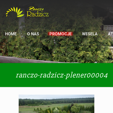
HOME
O NAS
PROMOCJE
WESELA
A
ranczo-radzicz-plener00004