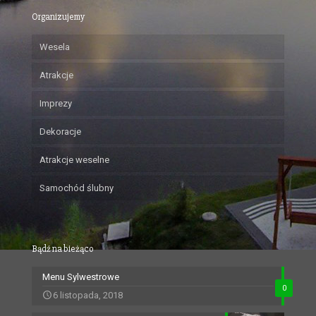
Organizujemy
Wesela
Atrakcje
Imprezy
Dekoracje
Atrakcje weselne
Samochód ślubny
Bądź na bieżąco
Menu Sylwestrowe
0
6 listopada, 2018