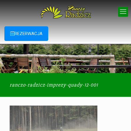
REZERWACJA
ranczo-radzicz-imprezy-quady-12-001