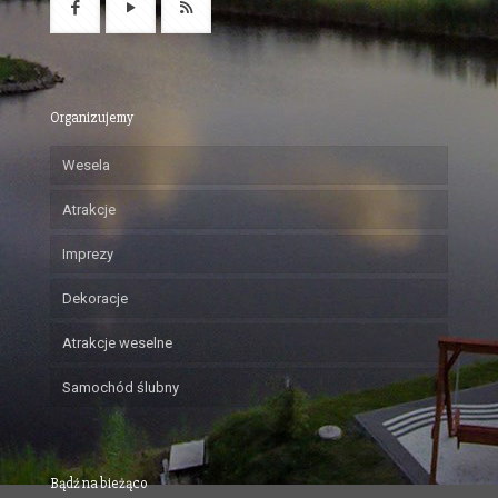
Organizujemy
Wesela
Atrakcje
Imprezy
Dekoracje
Atrakcje weselne
Samochód ślubny
Bądź na bieżąco